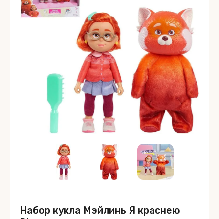
Набор кукла Мэйлинь Я краснею