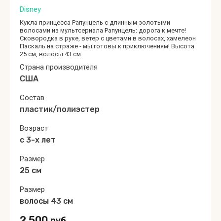
Disney
Кукла принцесса Рапунцель с длинным золотыми
волосами из мультсериала Рапунцель: дорога к мечте​!
Сковородка в руке, ветер с цветами в волосах, хамелеон
Паскаль на страже - мы готовы к приключениям! Высота
25 см, волосы 43 см.
Страна производителя
США
Состав
пластик/полиэстер
Возраст
с 3-х лет
Размер
25 см
Размер
волосы 43 см
2 500
руб.